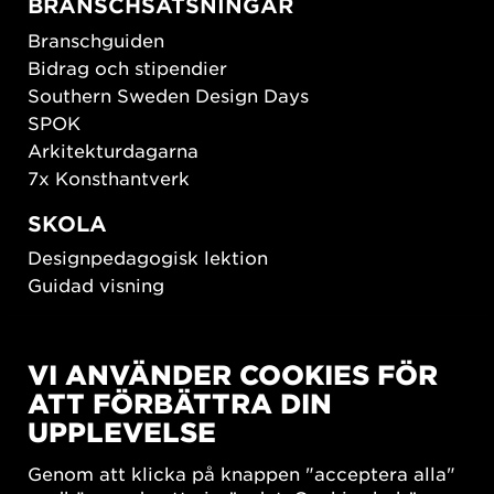
BRANSCHSATSNINGAR
Branschguiden
Bidrag och stipendier
Southern Sweden Design Days
SPOK
Arkitekturdagarna
7x Konsthantverk
SKOLA
Designpedagogisk lektion
Guidad visning
HÅLLBAR UTVECKLING
VI ANVÄNDER COOKIES FÖR
New European Bauhaus
ATT FÖRBÄTTRA DIN
SUSTAINORDIC
UPPLEVELSE
Share Future Living
Lek för demokrati
Genom att klicka på knappen "acceptera alla"
What Matter_s