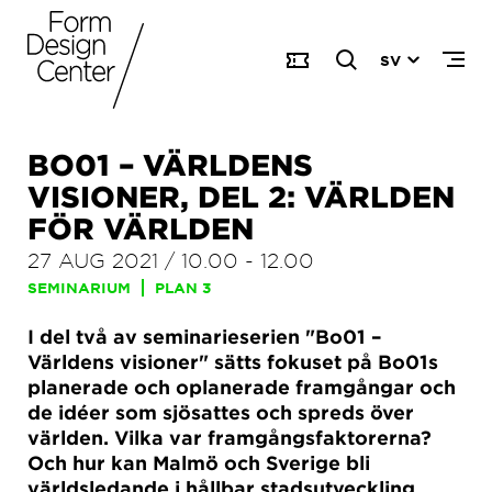
SV
BO01 – VÄRLDENS
VISIONER, DEL 2: VÄRLDEN
FÖR VÄRLDEN
27 AUG 2021
/
10.00
-
12.00
SEMINARIUM
PLAN 3
I del två av seminarieserien "Bo01 –
Världens visioner" sätts fokuset på Bo01s
planerade och oplanerade framgångar och
de idéer som sjösattes och spreds över
världen. Vilka var framgångsfaktorerna?
Och hur kan Malmö och Sverige bli
världsledande i hållbar stadsutveckling