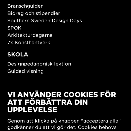
Branschguiden
Bidrag och stipendier
Southern Sweden Design Days
SPOK
Arkitekturdagarna
7x Konsthantverk
SKOLA
Designpedagogisk lektion
Guidad visning
HÅLLBAR UTVECKLING
VI ANVÄNDER COOKIES FÖR
New European Bauhaus
ATT FÖRBÄTTRA DIN
SUSTAINORDIC
UPPLEVELSE
Share Future Living
Lek för demokrati
Genom att klicka på knappen "acceptera alla"
What Matter_s
godkänner du att vi gör det. Cookies behövs