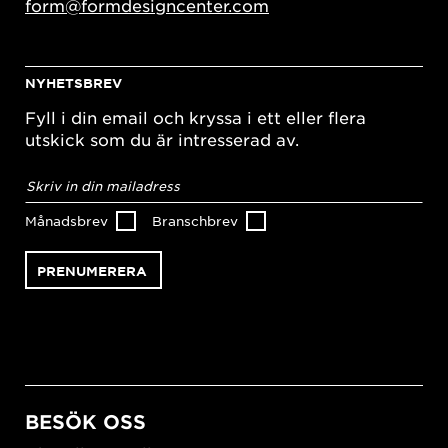
form@formdesigncenter.com
NYHETSBREV
Fyll i din email och kryssa i ett eller flera
utskick som du är intresserad av.
E-
postadress
*
Månadsbrev
Branschbrev
BESÖK OSS