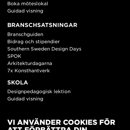
Boka möteslokal
Guidad visning
BRANSCHSATSNINGAR
Branschguiden
Bidrag och stipendier
Southern Sweden Design Days
SPOK
Arkitekturdagarna
7x Konsthantverk
SKOLA
Designpedagogisk lektion
Guidad visning
HÅLLBAR UTVECKLING
VI ANVÄNDER COOKIES FÖR
New European Bauhaus
ATT FÖRBÄTTRA DIN
SUSTAINORDIC