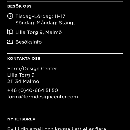
BESÖK OSS
Tisdag–Lördag: 11–17
Söndag–Måndag: Stängt
Lilla Torg 9, Malmö
Besöksinfo
KONTAKTA OSS
Form/Design Center
Lilla Torg 9
211 34 Malmö
+46 (0)40-664 51 50
form@formdesigncenter.com
NYHETSBREV
Fyll i din email och kryssa i ett eller flera