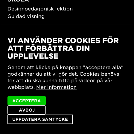
Designpedagogisk lektion
Guidad visning
HÅLLBAR UTVECKLING
VI ANVÄNDER COOKIES FÖR
New European Bauhaus
ATT FÖRBÄTTRA DIN
SUSTAINORDIC
UPPLEVELSE
Share Future Living
Lek för demokrati
Genom att klicka på knappen "acceptera alla"
What Matter_s
godkänner du att vi gör det. Cookies behövs
för att du ska kunna titta på videor på vår
webbplats.
Mer information
ACCEPTERA
AVBÖJ
Integritetspolicy
Tillgänglighetsredogörelse
Sajtkarta
Cookie-inställningar
UPPDATERA SAMTYCKE
© 2026 Form/Design Center