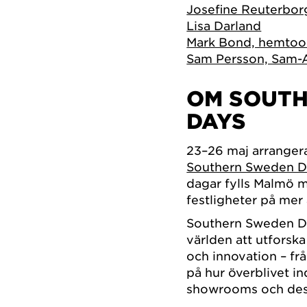
Josefine Reuterborg
Lisa Darland
Mark Bond, hemtoo
Sam Persson, Sam-
OM SOUTH
DAYS
23–26 maj arranger
Southern Sweden D
dagar fylls Malmö m
festligheter på mer 
Southern Sweden De
världen att utforsk
och innovation – frå
på hur överblivet ind
showrooms och desi