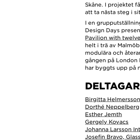
Skåne. I projektet f
att ta nästa steg i 
I en grupputställni
Design Days present
Pavilion with twelv
helt i trä av Malmö
modulära och återan
gången på London D
har byggts upp på n
DELTAGAR
Birgitta Helmersso
Dorthé Neppelberg
Esther Jemth
Gergely Kovacs
Johanna Larsson Int
Josefin Bravo, Glas