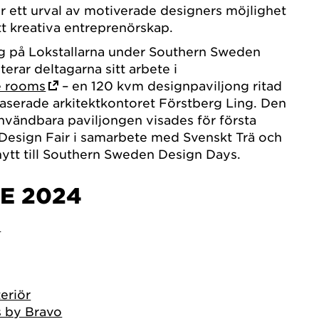
år ett urval av motiverade designers möjlighet
sitt kreativa entreprenörskap.
ng på Lokstallarna under Southern Sweden
erar deltagarna sitt arbete i
e rooms
– en 120 kvm designpaviljong ritad
baserade arkitektkontoret Förstberg Ling. Den
vändbara paviljongen visades för första
esign Fair i samarbete med Svenskt Trä och
ytt till Southern Sweden Design Days.
E 2024
n
eriör
s by Bravo