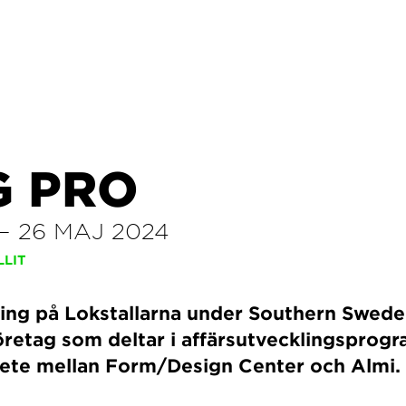
G PRO
–
26 MAJ 2024
LLIT
ning på Lokstallarna under Southern Swed
öretag som deltar i affärsutvecklingspro
bete mellan Form/Design Center och Almi.