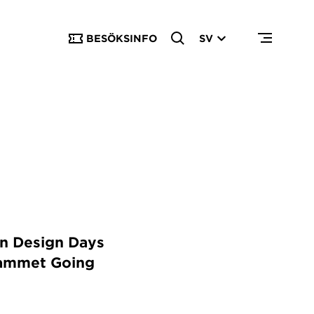
BESÖKSINFO
SV
en Design Days
grammet Going