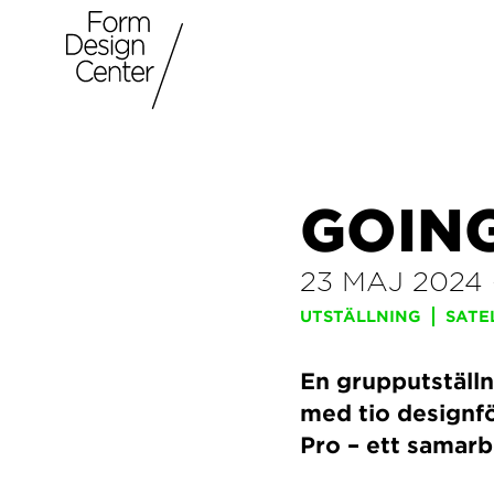
GOIN
23 MAJ 2024
UTSTÄLLNING
SATE
En grupputställ
med tio designf
Pro – ett samar