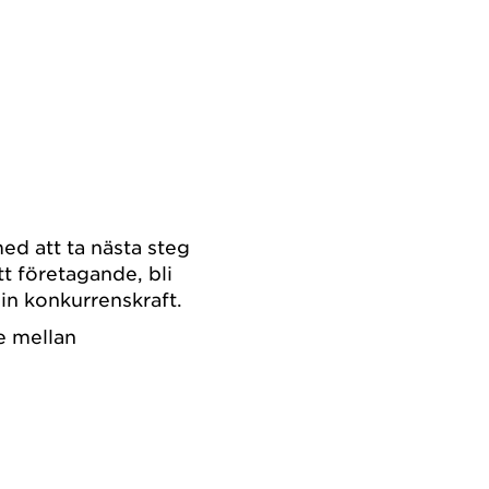
d att ta nästa steg
tt företagande, bli
in konkurrenskraft.
e mellan