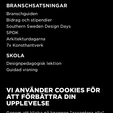
BRANSCHSATSNINGAR
Branschguiden
Bidrag och stipendier
Southern Sweden Design Days
SPOK
Arkitekturdagarna
7x Konsthantverk
SKOLA
Designpedagogisk lektion
Guidad visning
HÅLLBAR UTVECKLING
VI ANVÄNDER COOKIES FÖR
New European Bauhaus
ATT FÖRBÄTTRA DIN
SUSTAINORDIC
UPPLEVELSE
Share Future Living
Lek för demokrati
Genom att klicka på knappen "acceptera alla"