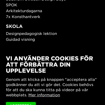
SPOK
Arkitekturdagarna
7x Konsthantverk
SKOLA
Designpedagogisk lektion
Guidad visning
HÅLLBAR UTVECKLING
VI ANVÄNDER COOKIES FÖR
New European Bauhaus
ATT FÖRBÄTTRA DIN
SUSTAINORDIC
UPPLEVELSE
Share Future Living
Lek för demokrati
Genom att klicka på knappen "acceptera alla"
What Matter_s
godkänner du att vi gör det. Cookies behövs
för att du ska kunna titta på videor på vår
webbplats.
Mer information