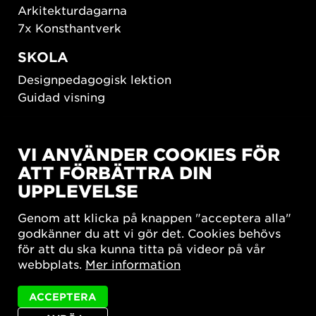
Arkitekturdagarna
7x Konsthantverk
SKOLA
Designpedagogisk lektion
Guidad visning
HÅLLBAR UTVECKLING
VI ANVÄNDER COOKIES FÖR
New European Bauhaus
ATT FÖRBÄTTRA DIN
SUSTAINORDIC
UPPLEVELSE
Share Future Living
Lek för demokrati
Genom att klicka på knappen "acceptera alla"
What Matter_s
godkänner du att vi gör det. Cookies behövs
för att du ska kunna titta på videor på vår
webbplats.
Mer information
ACCEPTERA