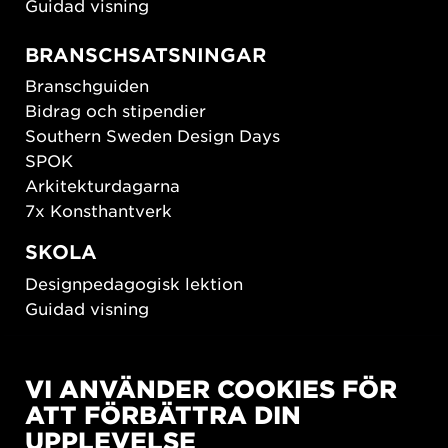
Guidad visning
BRANSCHSATSNINGAR
Branschguiden
Bidrag och stipendier
Southern Sweden Design Days
SPOK
Arkitekturdagarna
7x Konsthantverk
SKOLA
Designpedagogisk lektion
Guidad visning
HÅLLBAR UTVECKLING
VI ANVÄNDER COOKIES FÖR
New European Bauhaus
ATT FÖRBÄTTRA DIN
SUSTAINORDIC
UPPLEVELSE
Share Future Living