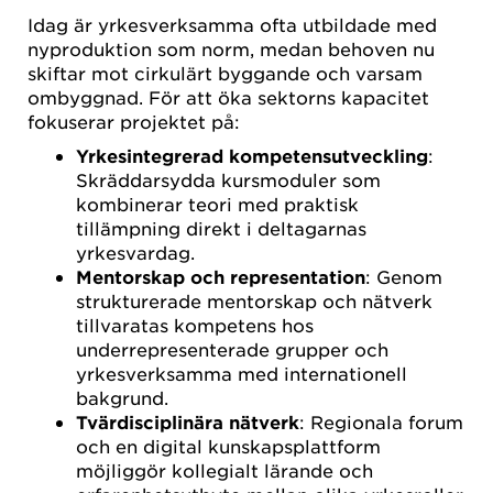
Idag är yrkesverksamma ofta utbildade med
nyproduktion som norm, medan behoven nu
skiftar mot cirkulärt byggande och varsam
ombyggnad. För att öka sektorns kapacitet
fokuserar projektet på:
Yrkesintegrerad kompetensutveckling
:
Skräddarsydda kursmoduler som
kombinerar teori med praktisk
tillämpning direkt i deltagarnas
yrkesvardag.
Mentorskap och representation
: Genom
strukturerade mentorskap och nätverk
tillvaratas kompetens hos
underrepresenterade grupper och
yrkesverksamma med internationell
bakgrund.
Tvärdisciplinära nätverk
: Regionala forum
och en digital kunskapsplattform
möjliggör kollegialt lärande och