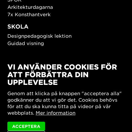
Arkitekturdagarna
7x Konsthantverk
SKOLA
Designpedagogisk lektion
Guidad visning
HÅLLBAR UTVECKLING
VI ANVÄNDER COOKIES FÖR
New European Bauhaus
ATT FÖRBÄTTRA DIN
SUSTAINORDIC
UPPLEVELSE
Share Future Living
Lek för demokrati
Genom att klicka på knappen "acceptera alla"
What Matter_s
godkänner du att vi gör det. Cookies behövs
för att du ska kunna titta på videor på vår
webbplats.
Mer information
ACCEPTERA