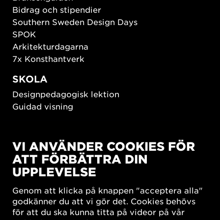
Bidrag och stipendier
Southern Sweden Design Days
SPOK
Arkitekturdagarna
7x Konsthantverk
SKOLA
Designpedagogisk lektion
Guidad visning
HÅLLBAR UTVECKLING
VI ANVÄNDER COOKIES FÖR
New European Bauhaus
ATT FÖRBÄTTRA DIN
SUSTAINORDIC
UPPLEVELSE
Share Future Living
Lek för demokrati
Genom att klicka på knappen "acceptera alla"
What Matter_s
godkänner du att vi gör det. Cookies behövs
för att du ska kunna titta på videor på vår