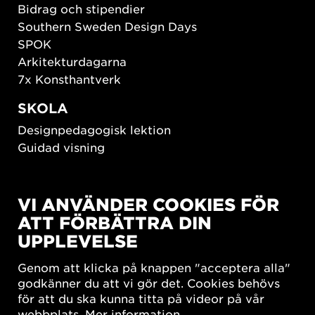
Bidrag och stipendier
Southern Sweden Design Days
SPOK
Arkitekturdagarna
7x Konsthantverk
SKOLA
Designpedagogisk lektion
Guidad visning
HÅLLBAR UTVECKLING
VI ANVÄNDER COOKIES FÖR
New European Bauhaus
ATT FÖRBÄTTRA DIN
SUSTAINORDIC
UPPLEVELSE
Share Future Living
Lek för demokrati
Genom att klicka på knappen "acceptera alla"
What Matter_s
godkänner du att vi gör det. Cookies behövs
för att du ska kunna titta på videor på vår
webbplats.
Mer information