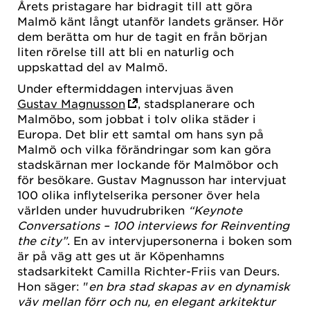
Årets pristagare har bidragit till att göra
Malmö känt långt utanför landets gränser. Hör
dem berätta om hur de tagit en från början
liten rörelse till att bli en naturlig och
uppskattad del av Malmö.
Under eftermiddagen intervjuas även
Gustav Magnusson
, stadsplanerare och
Malmöbo, som jobbat i tolv olika städer i
Europa. Det blir ett samtal om hans syn på
Malmö och vilka förändringar som kan göra
stadskärnan mer lockande för Malmöbor och
för besökare. Gustav Magnusson har intervjuat
100 olika inflytelserika personer över hela
världen under huvudrubriken
“Keynote
Conversations – 100 interviews for Reinventing
the city”
. En av intervjupersonerna i boken som
är på väg att ges ut är Köpenhamns
stadsarkitekt Camilla Richter-Friis van Deurs.
Hon säger: "
en bra stad skapas av en dynamisk
väv mellan förr och nu, en elegant arkitektur