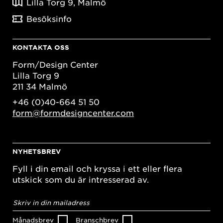
Lilla Torg 9, Malmö
Besöksinfo
KONTAKTA OSS
Form/Design Center
Lilla Torg 9
211 34 Malmö
+46 (0)40-664 51 50
form@formdesigncenter.com
NYHETSBREV
Fyll i din email och kryssa i ett eller flera
utskick som du är intresserad av.
E-
postadress
*
Månadsbrev
Branschbrev