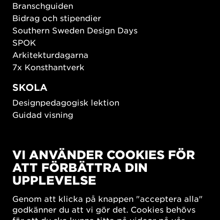
Branschguiden
Bidrag och stipendier
Southern Sweden Design Days
SPOK
Arkitekturdagarna
7x Konsthantverk
SKOLA
Designpedagogisk lektion
Guidad visning
HÅLLBAR UTVECKLING
VI ANVÄNDER COOKIES FÖR
New European Bauhaus
ATT FÖRBÄTTRA DIN
SUSTAINORDIC
UPPLEVELSE
Share Future Living
Lek för demokrati
Genom att klicka på knappen "acceptera alla"
What Matter_s
godkänner du att vi gör det. Cookies behövs