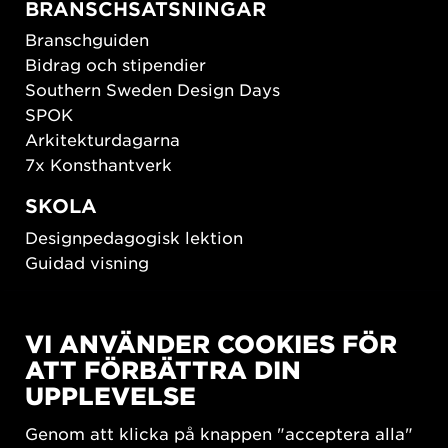
BRANSCHSATSNINGAR
Branschguiden
Bidrag och stipendier
Southern Sweden Design Days
SPOK
Arkitekturdagarna
7x Konsthantverk
SKOLA
Designpedagogisk lektion
Guidad visning
HÅLLBAR UTVECKLING
VI ANVÄNDER COOKIES FÖR
New European Bauhaus
ATT FÖRBÄTTRA DIN
SUSTAINORDIC
UPPLEVELSE
Share Future Living
Lek för demokrati
Genom att klicka på knappen "acceptera alla"
What Matter_s