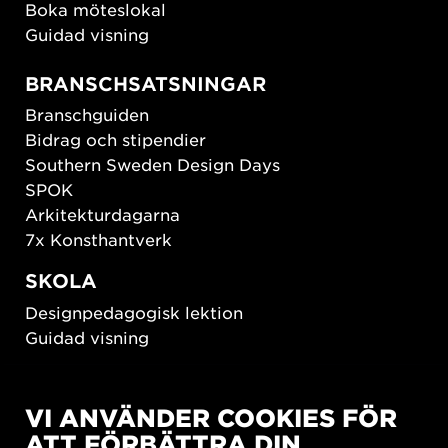
Boka möteslokal
Guidad visning
BRANSCHSATSNINGAR
Branschguiden
Bidrag och stipendier
Southern Sweden Design Days
SPOK
Arkitekturdagarna
7x Konsthantverk
SKOLA
Designpedagogisk lektion
Guidad visning
HÅLLBAR UTVECKLING
VI ANVÄNDER COOKIES FÖR
New European Bauhaus
ATT FÖRBÄTTRA DIN
SUSTAINORDIC