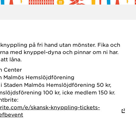
 knyppling på fri hand utan mönster. Fika och
gärna med knyppel-dyna och pinnar om ni har.
att låna.
n Center
n Malmös Hemslöjdförening
 Staden Malmös Hemslöjdförening 50 kr,
slöjdsförening 100 kr, icke medlem 150 kr.
tbrite:
rite.com/e/skansk-knyppling-tickets-
efbevent