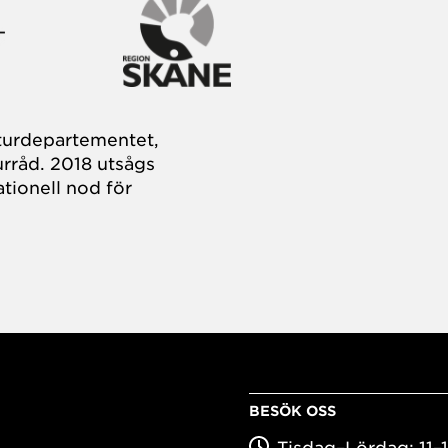
turdepartementet,
rråd. 2018 utsågs
tionell nod för
BESÖK OSS
Tisdag–Lördag: 11–