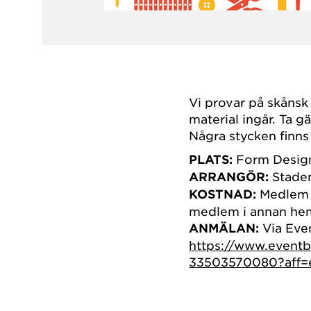
Vi provar på skånsk
material ingår. Ta 
Några stycken finns 
PLATS:
Form Desig
ARRANGÖR:
Stade
KOSTNAD:
Medlem i
medlem i annan hem
ANMÄLAN:
Via Even
https://www.eventb
33503570080?aff=