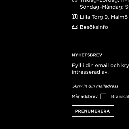
Söndag–Måndag: S
Lilla Torg 9, Malmö
Besöksinfo
NYHETSBREV
Fyll i din email och kry
intresserad av.
E-
postadress
*
Månadsbrev
Bransch