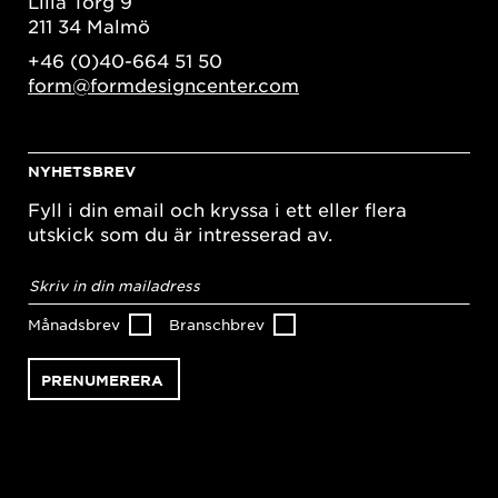
Lilla Torg 9
211 34 Malmö
+46 (0)40-664 51 50
form@formdesigncenter.com
NYHETSBREV
Fyll i din email och kryssa i ett eller flera
utskick som du är intresserad av.
E-
postadress
*
Månadsbrev
Branschbrev