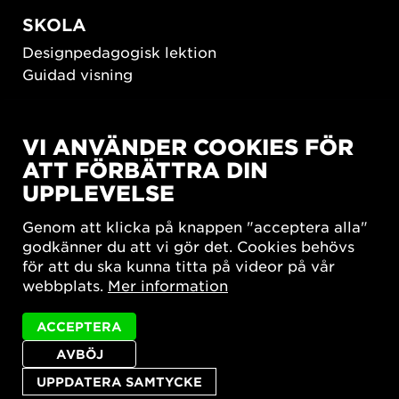
SKOLA
Designpedagogisk lektion
Guidad visning
HÅLLBAR UTVECKLING
VI ANVÄNDER COOKIES FÖR
New European Bauhaus
ATT FÖRBÄTTRA DIN
SUSTAINORDIC
UPPLEVELSE
Share Future Living
Lek för demokrati
Genom att klicka på knappen "acceptera alla"
What Matter_s
godkänner du att vi gör det. Cookies behövs
för att du ska kunna titta på videor på vår
webbplats.
Mer information
ACCEPTERA
AVBÖJ
Integritetspolicy
Tillgänglighetsredogörelse
Sajtkarta
Cookie-inställningar
UPPDATERA SAMTYCKE
© 2026 Form/Design Center