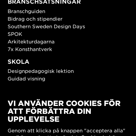
BRANSCHSATSNINGAR
Branschguiden
Bidrag och stipendier
Southern Sweden Design Days
SPOK
Arkitekturdagarna
7x Konsthantverk
SKOLA
Designpedagogisk lektion
Guidad visning
HÅLLBAR UTVECKLING
VI ANVÄNDER COOKIES FÖR
New European Bauhaus
ATT FÖRBÄTTRA DIN
SUSTAINORDIC
UPPLEVELSE
Share Future Living
Lek för demokrati
Genom att klicka på knappen "acceptera alla"
What Matter_s