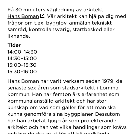
Få 30 minuters vägledning av arkitekt
Hans Boman
. Vår arkitekt kan hjälpa dig med
frågor om t.ex. bygglov, anmälan tekniskt
samråd, kontrollansvarig, startbesked eller
liknande.
Tider
14:00–14:30
14:30–15:00
15:00–15:30
15:30–16:00
Hans Boman har varit verksam sedan 1979, de
senaste sex åren som stadsarkitekt i Lomma
kommun. Han har femton års erfarenhet som
kommunalanställd arkitekt och har stor
kunskap om vad som gäller för att man ska
kunna genomföra sina byggplaner. Dessutom
har han arbetat tjugo år som projekterande
arkitekt och han vet vilka handlingar som krävs
och hur de ska se ut för att bli godkända.