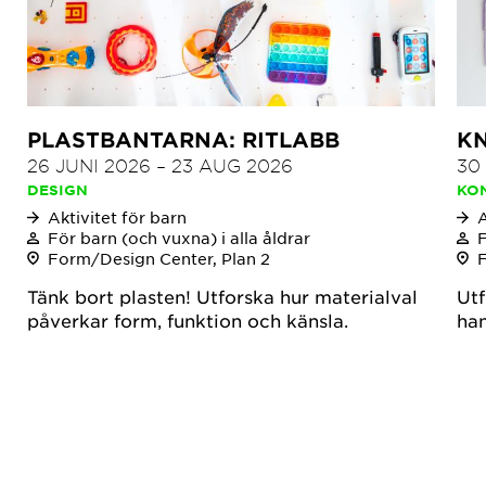
PLASTBANTARNA: RITLABB
KN
26 JUNI 2026
–
23 AUG 2026
30
DESIGN
KO
Aktivitet för barn
A
För barn (och vuxna) i alla åldrar
F
Form/Design Center, Plan 2
Tänk bort plasten! Utforska hur materialval
Utf
påverkar form, funktion och känsla.
han