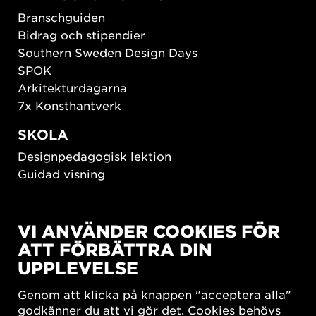
Branschguiden
Bidrag och stipendier
Southern Sweden Design Days
SPOK
Arkitekturdagarna
7x Konsthantverk
SKOLA
Designpedagogisk lektion
Guidad visning
HÅLLBAR UTVECKLING
VI ANVÄNDER COOKIES FÖR
New European Bauhaus
ATT FÖRBÄTTRA DIN
SUSTAINORDIC
UPPLEVELSE
Share Future Living
Lek för demokrati
Genom att klicka på knappen "acceptera alla"
What Matter_s
godkänner du att vi gör det. Cookies behövs