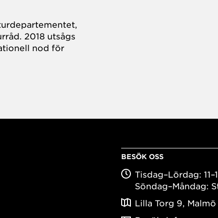
turdepartementet,
rråd. 2018 utsågs
tionell nod för
BESÖK OSS
Tisdag–Lördag: 11–
Söndag–Måndag: S
Lilla Torg 9, Malmö