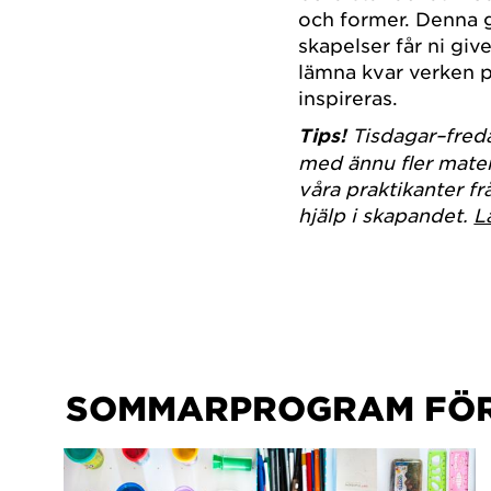
och former. Denna g
skapelser får ni gi
lämna kvar verken p
inspireras.
Tips!
Tisdagar–fred
med ännu fler mate
våra praktikanter f
hjälp i skapandet.
L
SOMMARPROGRAM FÖR