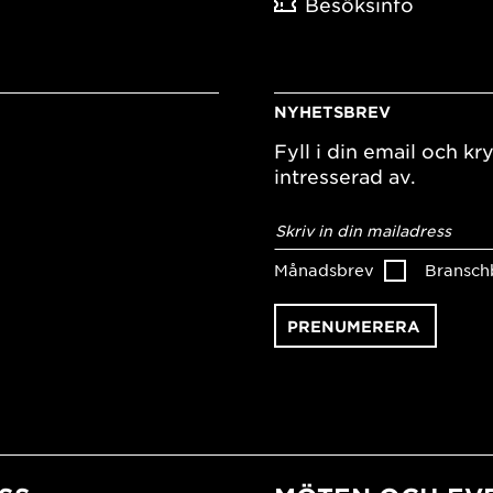
Besöksinfo
NYHETSBREV
Fyll i din email och kry
intresserad av.
E-
postadress
*
Månadsbrev
Bransch