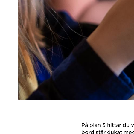
På plan 3 hittar du v
bord står dukat med