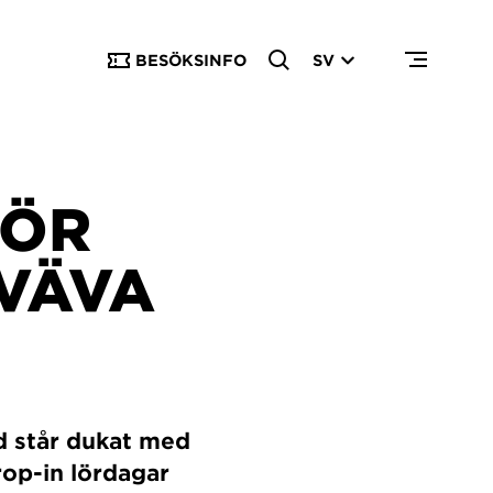
BESÖKSINFO
SV
FÖR
 VÄVA
rd står dukat med
rop-in lördagar