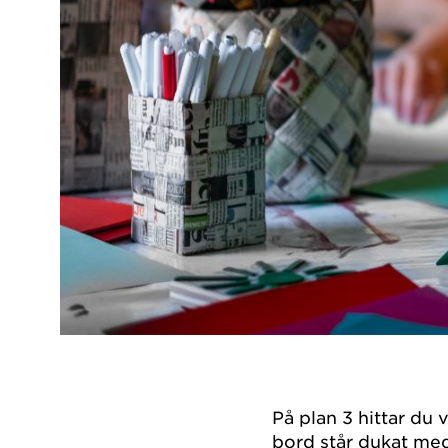
På plan 3 hittar du v
bord står dukat med