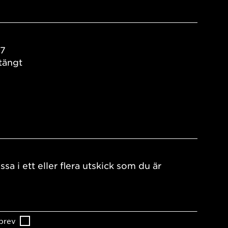
17
tängt
ssa i ett eller flera utskick som du är
brev