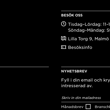
BESÖK OSS
Tisdag–Lördag: 11–
Söndag–Måndag: S
Lilla Torg 9, Malmö
Besöksinfo
NYHETSBREV
Fyll i din email och kry
intresserad av.
E-
postadress
*
Månadsbrev
Bransch