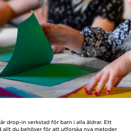
år drop-in verkstad för barn i alla åldrar. Ett
 allt du behöver för att utforska nya metoder