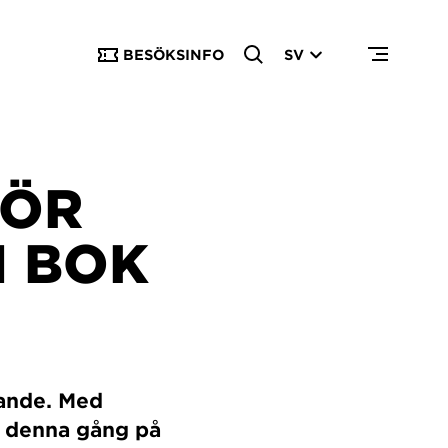
BESÖKSINFO
SV
FÖR
N BOK
pande. Med
vi denna gång på