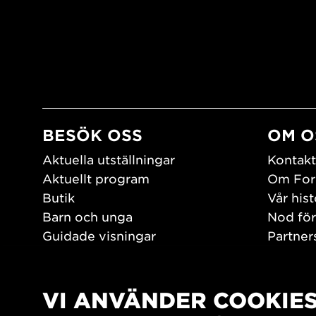
BESÖK OSS
OM O
Aktuella utställningar
Kontakt
Aktuellt program
Om For
Butik
Vår hist
Barn och unga
Nod för
Guidade visningar
Partner
Tillgänglighet
Jobba h
Hitta hit
Pressr
Öppettider
VI ANVÄNDER COOKIE
PLAY