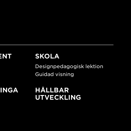
ENT
SKOLA
Designpedagogisk lektion
Guidad visning
INGA
HÅLLBAR
UTVECKLING
New European Bauhaus
SUSTAINORDIC
ign
Share Future Living