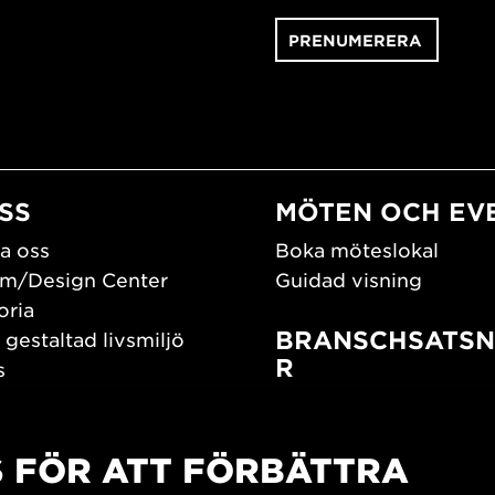
SS
MÖTEN OCH EV
a oss
Boka möteslokal
m/Design Center
Guidad visning
oria
BRANSCHSATSN
 gestaltad livsmiljö
R
s
os oss
Branschguiden
um
Bidrag och stipendier
S FÖR ATT FÖRBÄTTRA
Southern Sweden Des
Days