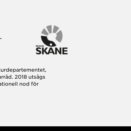
turdepartementet,
rråd. 2018 utsågs
tionell nod för