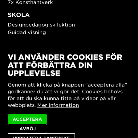
7x Konsthantverk
SKOLA
Designpedagogisk lektion
Guidad visning
HÅLLBAR UTVECKLING
VI ANVÄNDER COOKIES FÖR
New European Bauhaus
ATT FÖRBÄTTRA DIN
SUSTAINORDIC
UPPLEVELSE
Share Future Living
Lek för demokrati
Genom att klicka på knappen "acceptera alla"
What Matter_s
godkänner du att vi gör det. Cookies behövs
för att du ska kunna titta på videor på vår
webbplats.
Mer information
ACCEPTERA
AVBÖJ
Integritetspolicy
Tillgänglighetsredogörelse
Sajtkarta
Cookie-inställningar