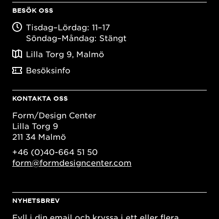
BESÖK OSS
Tisdag–Lördag: 11–17
Söndag–Måndag: Stängt
Lilla Torg 9, Malmö
Besöksinfo
KONTAKTA OSS
Form/Design Center
Lilla Torg 9
211 34 Malmö
+46 (0)40-664 51 50
form@formdesigncenter.com
NYHETSBREV
Fyll i din email och kryssa i ett eller flera