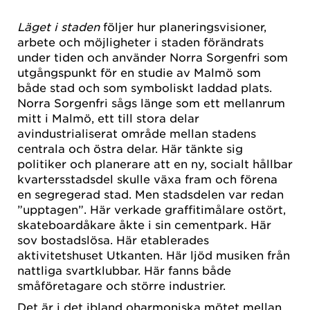
Läget i staden
följer hur planeringsvisioner,
arbete och möjligheter i staden förändrats
under tiden och använder Norra Sorgenfri som
utgångspunkt för en studie av Malmö som
både stad och som symboliskt laddad plats.
Norra Sorgenfri sågs länge som ett mellanrum
mitt i Malmö, ett till stora delar
avindustrialiserat område mellan stadens
centrala och östra delar. Här tänkte sig
politiker och planerare att en ny, socialt hållbar
kvartersstadsdel skulle växa fram och förena
en segregerad stad. Men stadsdelen var redan
”upptagen”. Här verkade graffitimålare ostört,
skateboardåkare åkte i sin cementpark. Här
sov bostadslösa. Här etablerades
aktivitetshuset Utkanten. Här ljöd musiken från
nattliga svartklubbar. Här fanns både
småföretagare och större industrier.
Det är i det ibland oharmoniska mötet mellan