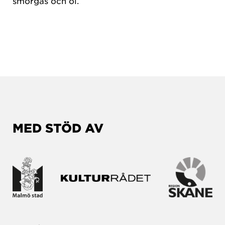
smörgås och öl.
MED STÖD AV