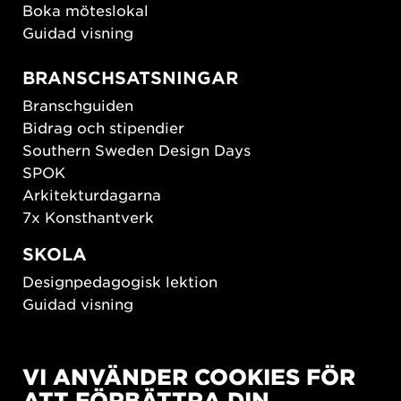
Boka möteslokal
Guidad visning
BRANSCHSATSNINGAR
Branschguiden
Bidrag och stipendier
Southern Sweden Design Days
SPOK
Arkitekturdagarna
7x Konsthantverk
SKOLA
Designpedagogisk lektion
Guidad visning
HÅLLBAR UTVECKLING
VI ANVÄNDER COOKIES FÖR
New European Bauhaus
ATT FÖRBÄTTRA DIN
SUSTAINORDIC