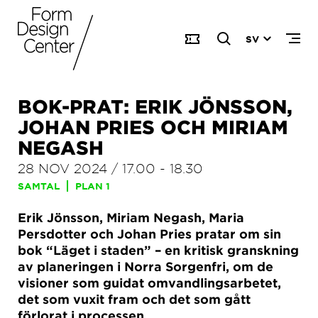
SV
BOK-PRAT: ERIK JÖNSSON,
JOHAN PRIES OCH MIRIAM
NEGASH
28 NOV 2024
/
17.00
-
18.30
SAMTAL
PLAN 1
Erik Jönsson, Miriam Negash, Maria
Persdotter och Johan Pries pratar om sin
bok “Läget i staden” – en kritisk granskning
av planeringen i Norra Sorgenfri, om de
visioner som guidat omvandlingsarbetet,
det som vuxit fram och det som gått
förlorat i processen.