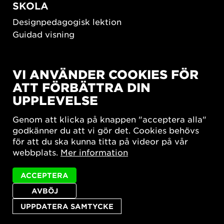
SKOLA
Designpedagogisk lektion
Guidad visning
HÅLLBAR UTVECKLING
VI ANVÄNDER COOKIES FÖR
New European Bauhaus
ATT FÖRBÄTTRA DIN
SUSTAINORDIC
UPPLEVELSE
Share Future Living
Lek för demokrati
Genom att klicka på knappen "acceptera alla"
What Matter_s
godkänner du att vi gör det. Cookies behövs
för att du ska kunna titta på videor på vår
webbplats.
Mer information
ACCEPTERA
AVBÖJ
Integritetspolicy
Tillgänglighetsredogörelse
Sajtkarta
Cookie-inställningar
UPPDATERA SAMTYCKE
© 2026 Form/Design Center