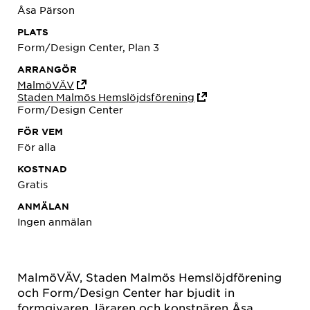
Åsa Pärson
PLATS
Form/Design Center, Plan 3
ARRANGÖR
MalmöVÄV
Staden Malmös Hemslöjdsförening
Form/Design Center
FÖR VEM
För alla
KOSTNAD
Gratis
ANMÄLAN
Ingen anmälan
MalmöVÄV, Staden Malmös Hemslöjdförening
och Form/Design Center har bjudit in
formgivaren, läraren och konstnären Åsa