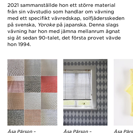
2021 sammanställde hon ett större material
från sin vävstudio som handlar om vävning
med ett specifikt vävredskap, solfjädersskeden
på svenska,
Yoroke
på japanska. Denna slags
vävning har hon med jämna mellanrum ägnat
sig åt sedan 90-talet, det första provet vävde
hon 1994.
Åsa Pärson –
Åsa Pärson –
Åsa Pärs