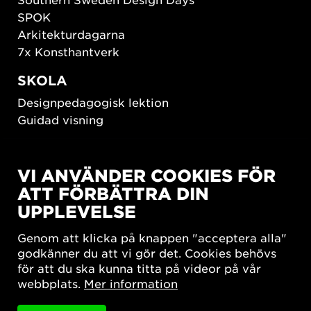
SPOK
Arkitekturdagarna
7x Konsthantverk
SKOLA
Designpedagogisk lektion
Guidad visning
HÅLLBAR UTVECKLING
VI ANVÄNDER COOKIES FÖR
New European Bauhaus
ATT FÖRBÄTTRA DIN
SUSTAINORDIC
UPPLEVELSE
Share Future Living
Lek för demokrati
Genom att klicka på knappen "acceptera alla"
What Matter_s
godkänner du att vi gör det. Cookies behövs
för att du ska kunna titta på videor på vår
webbplats.
Mer information