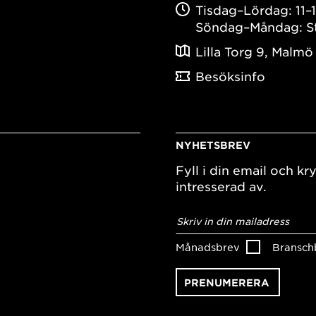
Tisdag–Lördag: 11–
Söndag–Måndag: S
Lilla Torg 9, Malmö
Besöksinfo
NYHETSBREV
Fyll i din email och kry
intresserad av.
E-
postadress
*
Månadsbrev
Bransch