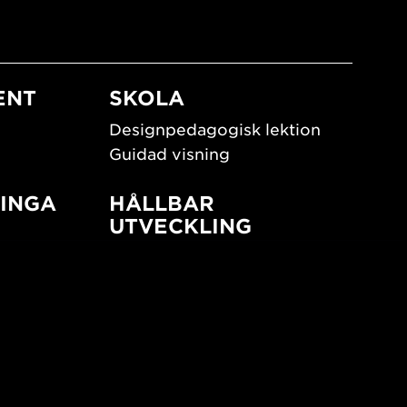
ENT
SKOLA
Designpedagogisk lektion
Guidad visning
INGA
HÅLLBAR
UTVECKLING
New European Bauhaus
SUSTAINORDIC
ign
Share Future Living
Lek för demokrati
What Matter_s