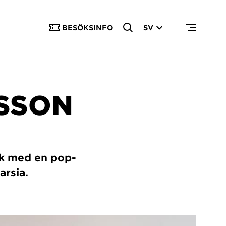
BESÖKSINFO
SV
SSON
ik med en pop-
arsia.