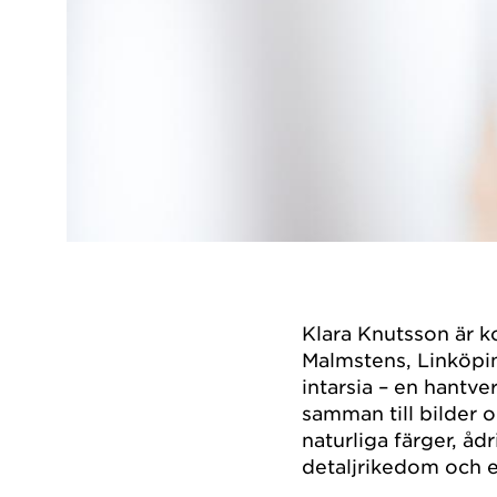
Klara Knutsson är k
Malmstens, Linköping
intarsia – en hantve
samman till bilder 
naturliga färger, åd
detaljrikedom och e