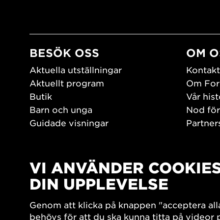
BESÖK OSS
OM O
Aktuella utställningar
Kontakt
Aktuellt program
Om For
Butik
Vår hist
Barn och unga
Nod för
Guidade visningar
Partner
Tillgänglighet
Jobba h
Hitta hit
Pressr
Öppettider
VI ANVÄNDER COOKIE
PLAY
DIN UPPLEVELSE
Form/De
Genom att klicka på knappen "acceptera all
Filmark
behövs för att du ska kunna titta på videor