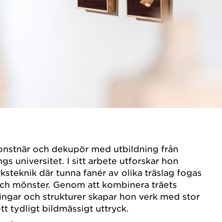
onstnär och dekupör med utbildning från
s universitet. I sitt arbete utforskar hon
rksteknik där tunna fanér av olika träslag fogas
och mönster. Genom att kombinera träets
ringar och strukturer skapar hon verk med stor
tt tydligt bildmässigt uttryck.