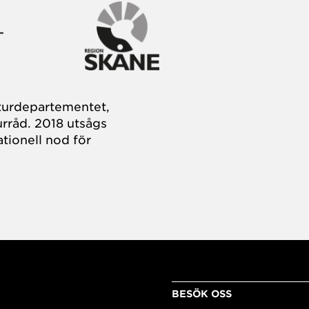
turdepartementet,
rråd. 2018 utsågs
tionell nod för
BESÖK OSS