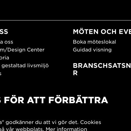
SS
MÖTEN OCH EV
a oss
Boka möteslokal
m/Design Center
Guidad visning
oria
BRANSCHSATSN
 gestaltad livsmiljö
R
s
os oss
Branschguiden
um
Bidrag och stipendier
S FÖR ATT FÖRBÄTTRA
Southern Sweden Des
Days
SPOK
sign Center Play
Arkitekturdagarna
a" godkänner du att vi gör det. Cookies
iv
 på vår webbplats.
Mer information
7x Konsthantverk