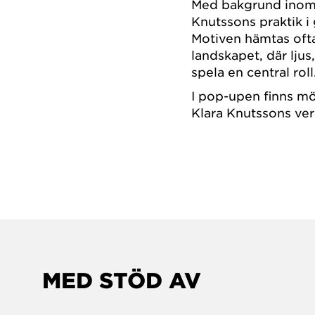
Med bakgrund inom 
Knutssons praktik i
Motiven hämtas oft
landskapet, där lju
spela en central rol
I pop-upen finns mö
Klara Knutssons verk
MED STÖD AV