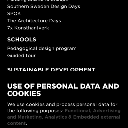
Southern Sweden Design Days
SPOK
The Architecture Days
7x Konsthantverk
SCHOOLS
Pedagogical design program
Guided tour
SUSTAINABLE DEVELOPMENT
New European Bauhaus
USE OF PERSONAL DATA AND
SUSTAINORDIC
COOKIES
Share Future Living
Play for Democracy
We use cookies and process personal data for
What Matter_s
the following purposes:
Functional, Advertising
and Marketing, Analytics & Embedded external
content
.