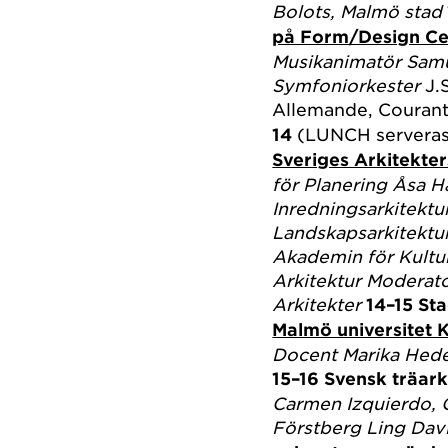
Bolots, Malmö stad
på Form/Design Ce
Musikanimatör
Samu
Symfoniorkester
J.
Allemande, Courante
14
(LUNCH servera
Sveriges Arkitekte
för Planering
Åsa H
Inredningsarkitektu
Landskapsarkitektu
Akademin för Kultu
Arkitektur
Moderato
Arkitekter
14–15
Sta
Malmö universitet 
Docent
Marika Hed
15–16
Svensk träarki
Carmen Izquierdo, 
Förstberg Ling
Davi