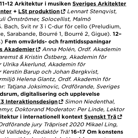
11–12
Arkitektur i musiken
Sveriges Arkitekter
nter
+
LSt produktion
Lennart Stenqvist,
li Örnströmer, Solocellist, Malmö
S. Bach, Svit nr 3 i C-dur för cello (Preludium,
, Sarabande, Bourré 1, Bourré 2, Gigue).
12–
s)
Fem omvärlds- och framtidsspaningar
rs Akademier
Anna Molén, Ordf. Akademin
aremst & Kristin Östberg, Akademin för
r
Ulrika Åkerlund, Akademin för
r
Kerstin Barup och Johan Bergkvist,
rmiljö
Helena Glantz, Ordf. Akademin för
r: Tatjana Joksimovic, Ordförande, Sveriges
dsrum, digitalisering och upplevelse
K3 Interaktionsdesign
Simon Niedenthal,
emyr, Doktorand
Moderator: Per Linde, Lektor
tektur i internationell kontext
Svenskt Trä
Ordförande jury Träpriset 2020
Mikael Ling,
d Valldeby, Redaktör Trä!
16–17
Om konstens