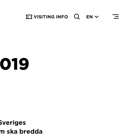
VISITING INFO
EN
019
Sveriges
om ska bredda