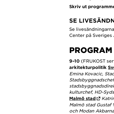
Skriv ut programm
SE LIVESÄND
Se livesändningarn
Center på Sveriges
PROGRAM 
9–10
(FRUKOST ser
arkitekturpolitik
Sv
Emina Kovacic, Stad
Stadsbyggnadschef
stadsbyggnadsdire
kulturchef, HD-Syd
Malmö stad
Katri
Malmö stad
Gustaf
och Modan Akbarna