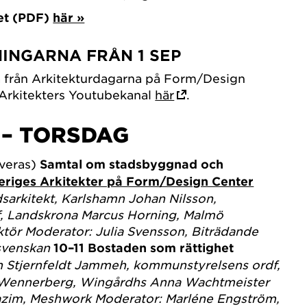
et (PDF)
här »
NINGARNA FRÅN 1 SEP
a från Arkitekturdagarna på Form/Design
 Arkitekters Youtubekanal
här
.
– TORSDAG
veras)
Samtal om stadsbyggnad och
eriges Arkitekter på Form/Design Center
sarkitekt, Karlshamn
Johan Nilsson,
, Landskrona
Marcus Horning, Malmö
ktör
Moderator: Julia Svensson, Biträdande
svenskan
10–11
Bostaden som rättighet
n Stjernfeldt Jammeh, kommunstyrelsens ordf,
 Wennerberg, Wingårdhs
Anna Wachtmeister
zim, Meshwork
Moderator: Marléne Engström,