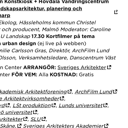
en
Konstkiosk + Hovdala Vandringscentrum
andskapsarkitektur, planering och
narp
, Ekolog, Hässleholms kommun
Christel
r och producent, Malmö
Moderator: Caroline
LU Landskap
17.30
Kortfilmer på tema
h urban design
(ej live på webben)
ilie Carlsson Gras, Direktör, ArchFilm Lund
Olsson, Verksamhetsledare, Danscentrum Väst
n Center
ARRANGÖR:
Sveriges Arkitekter
nter
FÖR VEM:
Alla
KOSTNAD:
Gratis
kademisk Arkitektforening
,
ArchFilm Lund
e Arkitektvirksomheder
,
yd
,
LSt produktion
,
Lunds universitet
,
ö universitet
,
rkitekter
,
SLU
,
 Skåne,
Sveriges Arkitekters Akademier