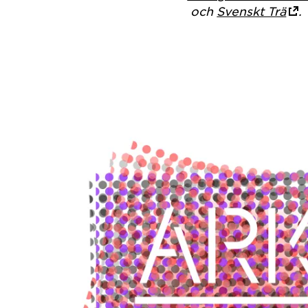
och
Svenskt Trä
.