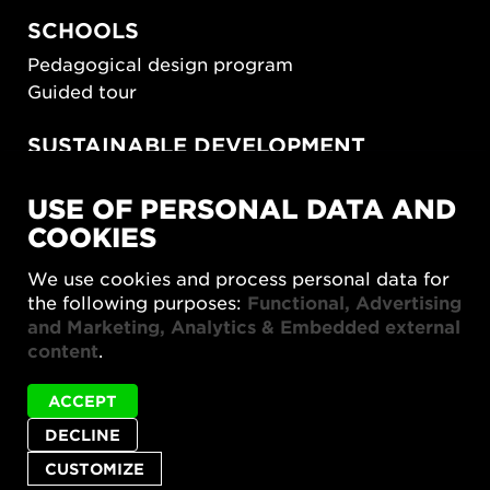
SCHOOLS
Pedagogical design program
Guided tour
SUSTAINABLE DEVELOPMENT
New European Bauhaus
USE OF PERSONAL DATA AND
SUSTAINORDIC
COOKIES
Share Future Living
Play for Democracy
We use cookies and process personal data for
What Matter_s
the following purposes:
Functional, Advertising
and Marketing, Analytics & Embedded external
content
.
ACCEPT
Status
Digital föreläsning Formslaget (1)75 år! is not
DECLINE
Privacy policy
Accessibility report
Site map
message
available in English.
Cookie settings
CUSTOMIZE
© 2026 Form/Design Center