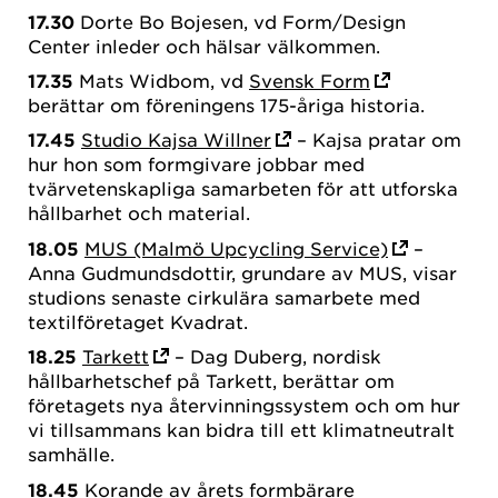
17.30
Dorte Bo Bojesen, vd Form/Design
Center inleder och hälsar välkommen.
17.35
Mats Widbom, vd
Svensk Form
berättar om föreningens 175-åriga historia.
17.45
Studio Kajsa Willner
– Kajsa pratar om
hur hon som formgivare jobbar med
tvärvetenskapliga samarbeten för att utforska
hållbarhet och material.
18.05
MUS (Malmö Upcycling Service)
–
Anna Gudmundsdottir, grundare av MUS, visar
studions senaste cirkulära samarbete med
textilföretaget Kvadrat.
18.25
Tarkett
– Dag Duberg, nordisk
hållbarhetschef på Tarkett, berättar om
företagets nya återvinningssystem och om hur
vi tillsammans kan bidra till ett klimatneutralt
samhälle.
18.45
Korande av
årets formbärare