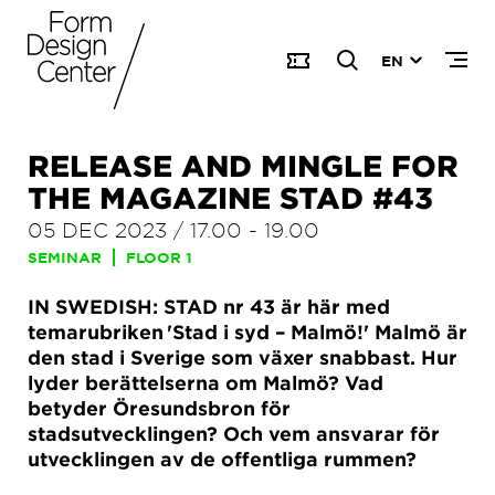
EN
RELEASE AND MINGLE FOR
THE MAGAZINE STAD #43
05 DEC 2023
/
17.00
-
19.00
SEMINAR
FLOOR 1
IN SWEDISH: STAD nr 43 är här med
temarubriken 'Stad i syd – Malmö!' Malmö är
den stad i Sverige som växer snabbast. Hur
lyder berättelserna om Malmö? Vad
betyder Öresundsbron för
stadsutvecklingen? Och vem ansvarar för
utvecklingen av de offentliga rummen?