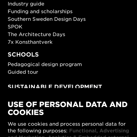
Industry guide
Funding and scholarships
Southern Sweden Design Days
SPOK
The Architecture Days
7x Konsthantverk
SCHOOLS
Pedagogical design program
Guided tour
SUSTAINABLE DEVELOPMENT
New European Bauhaus
USE OF PERSONAL DATA AND
SUSTAINORDIC
COOKIES
Share Future Living
Play for Democracy
We use cookies and process personal data for
What Matter_s
the following purposes:
Functional, Advertising