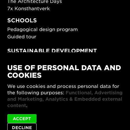
The Architecture Days
7x Konsthantverk
SCHOOLS
Pedagogical design program
Guided tour
SUSTAINABLE DEVELOPMENT
New European Bauhaus
USE OF PERSONAL DATA AND
SUSTAINORDIC
COOKIES
Share Future Living
Play for Democracy
We use cookies and process personal data for
What Matter_s
the following purposes:
Functional, Advertising
and Marketing, Analytics & Embedded external
content
.
ACCEPT
DECLINE
Privacy policy
Accessibility report
Site map
Status
Vernissage + ABAR is not available in English.