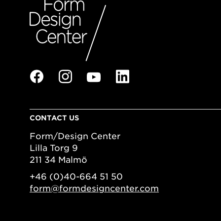
CONTACT US
Form/Design Center
Lilla Torg 9
211 34 Malmö
+46 (0)40-664 51 50
form@formdesigncenter.com