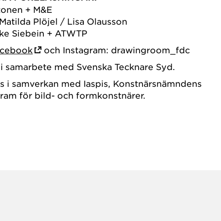
stonen + M&E
 Matilda Plöjel / Lisa Olausson
ucke Siebein + ATWTP
cebook
och Instagram: drawingroom_fdc
i samarbete med Svenska Tecknare Syd.
s i samverkan med Iaspis, Konstnärsnämndens
gram för bild- och formkonstnärer.