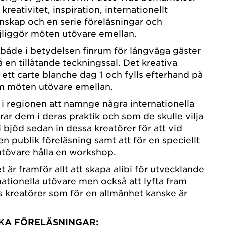
r kreativitet, inspiration, internationellt
nskap och en serie föreläsningar och
iggör möten utövare emellan.
både i betydelsen finrum för långväga gäster
en tillåtande teckningssal. Det kreativa
ett carte blanche dag 1 och fylls efterhand på
m möten utövare emellan.
r i regionen att namnge några internationella
rar dem i deras praktik och som de skulle vilja
Vi bjöd sedan in dessa kreatörer för att vid
la en publik föreläsning samt att för en speciellt
utövare hålla en workshop.
 är framför allt att skapa alibi för utvecklande
ationella utövare men också att lyfta fram
s kreatörer som för en allmänhet kanske är
KA FÖRELÄSNINGAR: