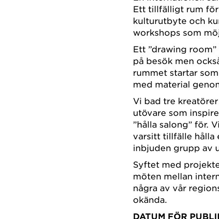
Ett tillfälligt rum fö
kulturutbyte och ku
workshops som möjl
Ett ”drawing room” 
på besök men också 
rummet startar som 
med material geno
Vi bad tre kreatöre
utövare som inspire
”hålla salong” för. 
varsitt tillfälle hål
inbjuden grupp av 
Syftet med projektet
möten mellan intern
några av vår region
okända.
DATUM FÖR PUBLI