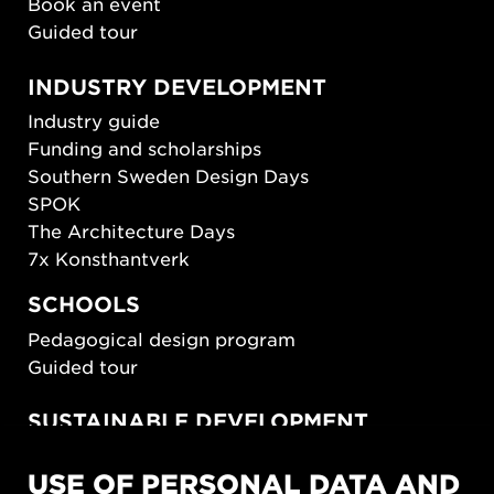
Book an event
Guided tour
INDUSTRY DEVELOPMENT
Industry guide
Funding and scholarships
Southern Sweden Design Days
SPOK
The Architecture Days
7x Konsthantverk
SCHOOLS
Pedagogical design program
Guided tour
SUSTAINABLE DEVELOPMENT
New European Bauhaus
USE OF PERSONAL DATA AND
SUSTAINORDIC