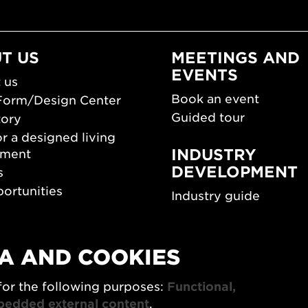
T US
MEETINGS AND
EVENTS
 us
Book an event
Form/Design Center
Guided tour
tory
r a designed living
INDUSTRY
nment
DEVELOPMENT
s
ortunities
Industry guide
room
Funding and scholarsh
Southern Sweden Des
Days
A AND COOKIES
SPOK
sign Center Play
for the following purposes:
Functional,
The Architecture Days
rchive
bedded external content
.
7x Konsthantverk