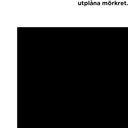
utplåna mörkret. 