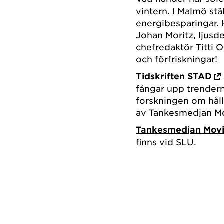
vintern. I Malmö stä
energibesparingar. 
Johan Moritz, ljusd
chefredaktör Titti 
och förfriskningar!
Tidskriften STAD
fångar upp trendern
forskningen om håll
av Tankesmedjan M
Tankesmedjan Mov
finns vid SLU.