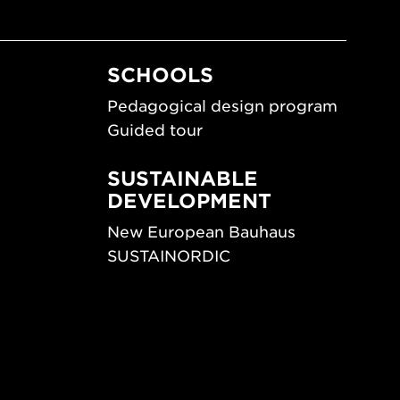
SCHOOLS
Pedagogical design program
Guided tour
SUSTAINABLE
DEVELOPMENT
New European Bauhaus
SUSTAINORDIC
ips
Share Future Living
ign
Play for Democracy
What Matter_s