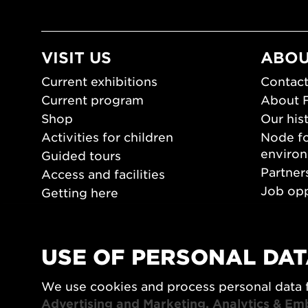
VISIT US
ABOU
Current exhibitions
Contact
Current program
About 
Shop
Our his
Activities for children
Node fo
enviro
Guided tours
Partner
Access and facilities
Job opp
Getting here
Press 
Opening hours
PLAY
USE OF PERSONAL DAT
Form/De
We use cookies and process personal data 
Video a
Advertising and Marketing, Analytics & Em