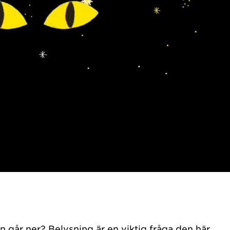
n går ner?
Belysning är en viktig fråga den här