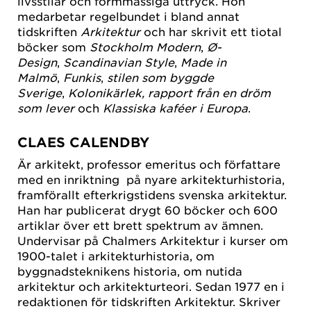
livsstilar och formmässiga uttryck. Hon
medarbetar regelbundet i bland annat
tidskriften
Arkitektur
och har skrivit ett tiotal
böcker som
Stockholm Modern
,
Ø-
Design
,
Scandinavian Style
,
Made in
Malmö
,
Funkis
,
stilen som byggde
Sverige
,
Kolonikärlek, rapport från en dröm
som lever
och
Klassiska kaféer i Europa
.
CLAES CALENDBY
Är arkitekt, professor emeritus och författare
med en inriktning på nyare arkitekturhistoria,
framförallt efterkrigstidens svenska arkitektur.
Han har publicerat drygt 60 böcker och 600
artiklar över ett brett spektrum av ämnen.
Undervisar på Chalmers Arkitektur i kurser om
1900-talet i arkitekturhistoria, om
byggnadsteknikens historia, om nutida
arkitektur och arkitekturteori. Sedan 1977 en i
redaktionen för tidskriften Arkitektur. Skriver