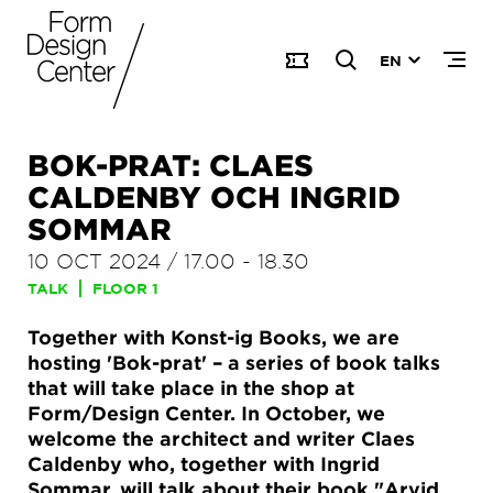
EN
BOK-PRAT: CLAES
CALDENBY OCH INGRID
SOMMAR
10 OCT 2024
/
17.00
-
18.30
TALK
FLOOR 1
Together with Konst-ig Books, we are
hosting 'Bok-prat' – a series of book talks
that will take place in the shop at
Form/Design Center. In October, we
welcome the architect and writer Claes
Caldenby who, together with Ingrid
Sommar, will talk about their book "Arvid