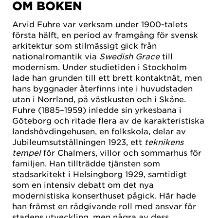
OM BOKEN
Arvid Fuhre var verksam under 1900-talets
första hälft, en period av framgång för svensk
arkitektur som stilmässigt gick från
nationalromantik via
Swedish Grace
till
modernism. Under studietiden i Stockholm
lade han grunden till ett brett kontaktnät, men
hans byggnader återfinns inte i huvudstaden
utan i Norrland, på västkusten och i Skåne.
Fuhre (1885–1959) inledde sin yrkesbana i
Göteborg och ritade flera av de karakteristiska
landshövdingehusen, en folkskola, delar av
Jubileumsutställningen 1923, ett
teknikens
tempel
för Chalmers, villor och sommarhus för
familjen. Han tillträdde tjänsten som
stadsarkitekt i Helsingborg 1929, samtidigt
som en intensiv debatt om det nya
modernistiska konserthuset pågick. Här hade
han främst en rådgivande roll med ansvar för
stadens utveckling, men några av dess