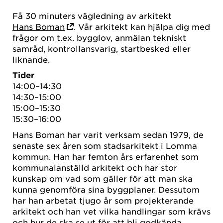
Få 30 minuters vägledning av arkitekt
Hans Boman
. Vår arkitekt kan hjälpa dig med
frågor om t.ex. bygglov, anmälan tekniskt
samråd, kontrollansvarig, startbesked eller
liknande.
Tider
14:00–14:30
14:30–15:00
15:00–15:30
15:30–16:00
Hans Boman har varit verksam sedan 1979, de
senaste sex åren som stadsarkitekt i Lomma
kommun. Han har femton års erfarenhet som
kommunalanställd arkitekt och har stor
kunskap om vad som gäller för att man ska
kunna genomföra sina byggplaner. Dessutom
har han arbetat tjugo år som projekterande
arkitekt och han vet vilka handlingar som krävs
och hur de ska se ut för att bli godkända.