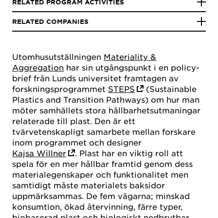
RELATED PROGRAM ACTIVITIES
RELATED COMPANIES
Utomhusutställningen
Materiality &
Aggregation
har sin utgångspunkt i en policy-
brief från Lunds universitet framtagen av
forskningsprogrammet
STEPS
(Sustainable
Plastics and Transition Pathways) om hur man
möter samhällets stora hållbarhetsutmaningar
relaterade till plast. Den är ett
tvärvetenskapligt samarbete mellan forskare
inom programmet och designer
Kajsa Willner
. Plast har en viktig roll att
spela för en mer hållbar framtid genom dess
materialegenskaper och funktionalitet men
samtidigt måste materialets baksidor
uppmärksammas. De fem vägarna; minskad
konsumtion, ökad återvinning, färre typer,
biobaserad plast och biologiskt nedbrytbar