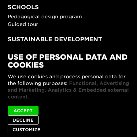
SCHOOLS
Pedagogical design program
Guided tour
SUSTAINABLE DEVELOPMENT
New European Bauhaus
USE OF PERSONAL DATA AND
SUSTAINORDIC
COOKIES
Share Future Living
Play for Democracy
We use cookies and process personal data for
What Matter_s
the following purposes:
Functional, Advertising
and Marketing, Analytics & Embedded external
content
.
ACCEPT
Status
Öppning av Materiality & Aggregation is not
DECLINE
Privacy policy
Accessibility report
Site map
message
available in English.
Cookie settings
CUSTOMIZE
© 2026 Form/Design Center
CLOSE
STATUS