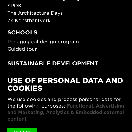
SPOK
The Architecture Days
7x Konsthantverk
SCHOOLS
Pedagogical design program
Guided tour
SUSTAINABLE DEVELOPMENT
New European Bauhaus
USE OF PERSONAL DATA AND
SUSTAINORDIC
COOKIES
Share Future Living
Play for Democracy
We use cookies and process personal data for
What Matter_s
the following purposes:
Functional, Advertising
and Marketing, Analytics & Embedded external
content
.