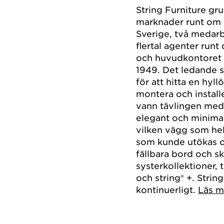
String Furniture gr
marknader runt om i
Sverige, två medarb
flertal agenter runt
och huvudkontoret l
1949. Det ledande s
för att hitta en hyll
montera och installe
vann tävlingen med s
elegant och minimal
vilken vägg som hel
som kunde utökas oc
fällbara bord och s
systerkollektioner, t
och string® +. String
kontinuerligt.
Läs m