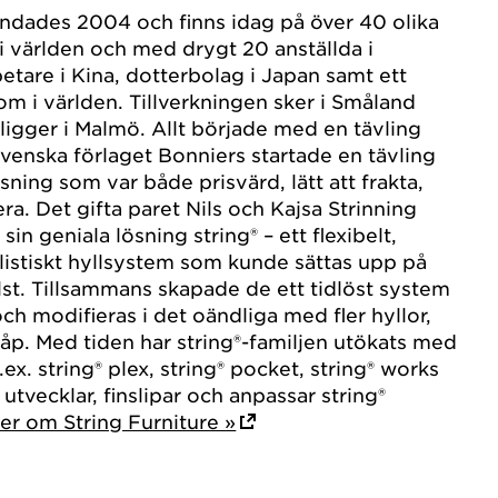
undades 2004 och finns idag på över 40 olika
 världen och med drygt 20 anställda i
etare i Kina, dotterbolag i Japan samt ett
 om i världen. Tillverkningen sker i Småland
igger i Malmö. Allt började med en tävling
venska förlaget Bonniers startade en tävling
ösning som var både prisvärd, lätt att frakta,
ra. Det gifta paret Nils och Kajsa Strinning
in geniala lösning string® – ett flexibelt,
istiskt hyllsystem som kunde sättas upp på
st. Tillsammans skapade de ett tidlöst system
h modifieras i det oändliga med fler hyllor,
kåp. Med tiden har string®-familjen utökats med
.ex. string® plex, string® pocket, string® works
 utvecklar, finslipar och anpassar string®
er om String Furniture »