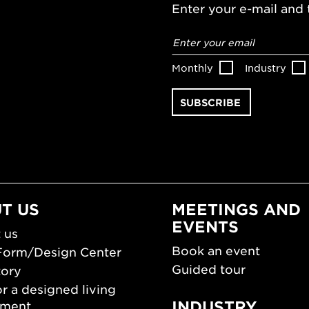
Enter your e-mail and t
Email
address
*
Monthly
Industry
T US
MEETINGS AND
EVENTS
 us
Book an event
Form/Design Center
Guided tour
tory
r a designed living
INDUSTRY
nment