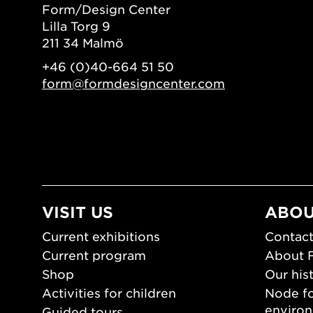
Form/Design Center
Lilla Torg 9
211 34 Malmö
+46 (0)40-664 51 50
form@formdesigncenter.com
VISIT US
ABOU
Current exhibitions
Contact
Current program
About 
Shop
Our his
Activities for children
Node fo
enviro
Guided tours