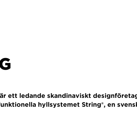
NG
 är ett ledande skandinaviskt designföreta
 funktionella hyllsystemet String®, en svens