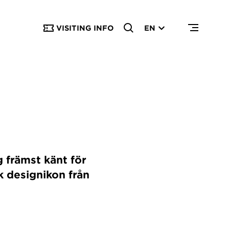
VISITING INFO
EN
g främst känt för
k designikon från