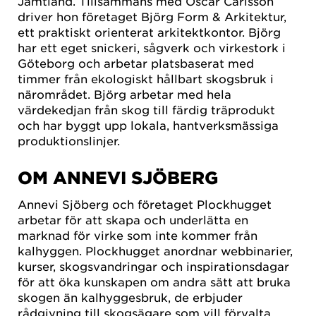
Jämtland. Tillsammans med Oscar Carlsson
driver hon företaget Björg Form & Arkitektur,
ett praktiskt orienterat arkitektkontor. Björg
har ett eget snickeri, sågverk och virkestork i
Göteborg och arbetar platsbaserat med
timmer från ekologiskt hållbart skogsbruk i
närområdet. Björg arbetar med hela
värdekedjan från skog till färdig träprodukt
och har byggt upp lokala, hantverksmässiga
produktionslinjer.
OM ANNEVI SJÖBERG
Annevi Sjöberg och företaget Plockhugget
arbetar för att skapa och underlätta en
marknad för virke som inte kommer från
kalhyggen. Plockhugget anordnar webbinarier,
kurser, skogsvandringar och inspirationsdagar
för att öka kunskapen om andra sätt att bruka
skogen än kalhyggesbruk, de erbjuder
rådgivning till skogsägare som vill förvalta