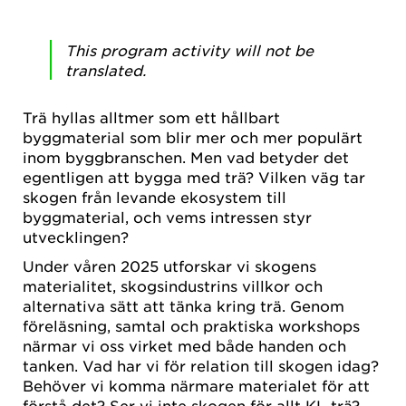
This program activity will not be
translated.
Trä hyllas alltmer som ett hållbart
byggmaterial som blir mer och mer populärt
inom byggbranschen. Men vad betyder det
egentligen att bygga med trä? Vilken väg tar
skogen från levande ekosystem till
byggmaterial, och vems intressen styr
utvecklingen?
Under våren 2025 utforskar vi skogens
materialitet, skogsindustrins villkor och
alternativa sätt att tänka kring trä. Genom
föreläsning, samtal och praktiska workshops
närmar vi oss virket med både handen och
tanken. Vad har vi för relation till skogen idag?
Behöver vi komma närmare materialet för att
förstå det? Ser vi inte skogen för allt KL-trä?