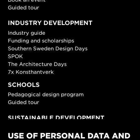
Guided tour
INDUSTRY DEVELOPMENT
Industry guide
Funding and scholarships
Southern Sweden Design Days
SPOK
The Architecture Days
7x Konsthantverk
SCHOOLS
Pedagogical design program
Guided tour
SUSTAINABLE DEVELOPMENT
New European Bauhaus
USE OF PERSONAL DATA AND
SUSTAINORDIC