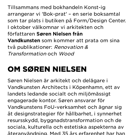
Tillsammans med bokhandeln Konst-ig
arrangerar vi 'Bok-prat' – en serie boksamtal
som tar plats i butiken på Form/Design Center.
I oktober välkomnar vi arkitekten och
författaren
Søren Nielsen från
Vandkunsten
som kommer att prata om sina
två publikationer:
Renovation &
Transformation
och
Wood
OM SØREN NIELSEN
Søren Nielsen är arkitekt och delägare i
Vandkunsten Architects i Köpenhamn, ett av
landets ledande socialt och miljömässigt
engagerade kontor. Søren ansvarar för
Vandkunstens FoU-verksamhet och ägnar sig
åt designstrategier för hållbarhet, i synnerhet
resursskydd, byggnadstransformation och de
sociala, kulturella och estetiska aspekterna av
återanvändning. Med 35 års erfarenhet har han