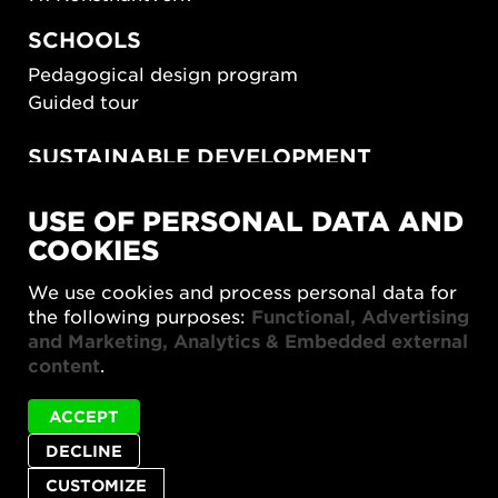
SCHOOLS
Pedagogical design program
Guided tour
SUSTAINABLE DEVELOPMENT
New European Bauhaus
USE OF PERSONAL DATA AND
SUSTAINORDIC
COOKIES
Share Future Living
Play for Democracy
We use cookies and process personal data for
What Matter_s
the following purposes:
Functional, Advertising
and Marketing, Analytics & Embedded external
content
.
ACCEPT
DECLINE
Privacy policy
Accessibility report
Site map
Cookie settings
CUSTOMIZE
© 2026 Form/Design Center