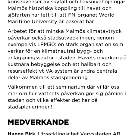
konsekvenser av skyfall och havsnivåhöjningar.
Malmös historiska koppling till havet och
sjöfarten har lett till att FN-organet World
Maritime University är baserat här.
Arbetet för att minska Malmös klimatavtryck
påverkar också stadsutvecklingen, genom
exempelvis LFM30: en stark organisation som
verkar för en klimatneutral bygg- och
anläggningssektor i staden. Havets inverkan på
kustnära bebyggelse och ett hållbart och
resurseffektivt VA-system är andra centrala
delar av Malmös stadsplanering.
Välkommen till ett seminarium där vi lär oss
mer om hur vattnets påverkan gör sig påmind i
staden och vilka effekter det har på
stadsplaneringen!
MEDVERKANDE
Hanne Birk
, Utvecklingschef Varvsstaden AB