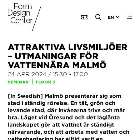
EN
ATTRAKTIVA LIVSMILJÖER
– UTMANINGAR FÖR
VATTENNÄRA MALMÖ
24 APR 2024
/
15.30
-
17.00
SEMINAR
FLOOR 3
[In Swedish] Malmö presenterar sig som
stad i ständig rörelse. En tät, grön och
levande stad, där invånarna trivs och mår
bra. Läget vid Öresund och det låglänta
landskapet gör att vattnet är ständigt
närvarande, och att arbeta med vatten och
vattenhantering har alltid varit en