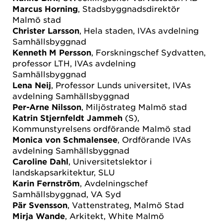
Marcus Horning
, Stadsbyggnadsdirektör
Malmö stad
Christer Larsson
, Hela staden, IVAs avdelning
Samhällsbyggnad
Kenneth M Persson
, Forskningschef Sydvatten,
professor LTH, IVAs avdelning
Samhällsbyggnad
Lena Neij
, Professor Lunds universitet, IVAs
avdelning Samhällsbyggnad
Per-Arne Nilsson
, Miljöstrateg Malmö stad
Katrin Stjernfeldt Jammeh
(S),
Kommunstyrelsens ordförande Malmö stad
Monica von Schmalensee
, Ordförande IVAs
avdelning Samhällsbyggnad
Caroline Dahl
, Universitetslektor i
landskapsarkitektur, SLU
Karin Fernström
, Avdelningschef
Samhällsbyggnad, VA Syd
Pär Svensson
, Vattenstrateg, Malmö Stad
Mirja Wande
, Arkitekt, White Malmö