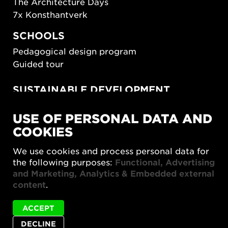
The Architecture Days
7x Konsthantverk
SCHOOLS
Pedagogical design program
Guided tour
SUSTAINABLE DEVELOPMENT
New European Bauhaus
USE OF PERSONAL DATA AND
SUSTAINORDIC
COOKIES
Share Future Living
Play for Democracy
We use cookies and process personal data for
What Matter_s
the following purposes:
Functional, Advertising
and Marketing, Analytics & Embedded external
content
.
ACCEPT
DECLINE
Privacy policy
Accessibility report
Site map