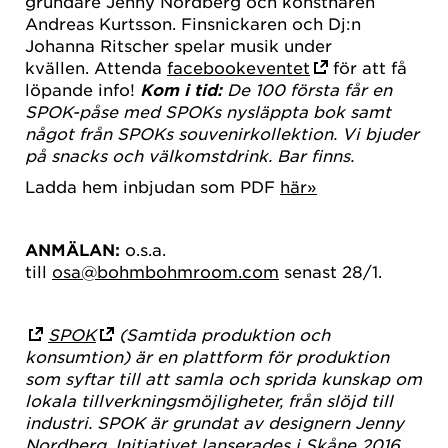
grundare Jenny Nordberg och konstnären
Andreas Kurtsson. Finsnickaren och Dj:n
Johanna Ritscher spelar musik under
kvällen. Attenda
facebookeventet
för att få
löpande info!
Kom i tid:
De 100 första får en
SPOK-påse med SPOKs nysläppta bok samt
något från SPOKs souvenirkollektion. Vi bjuder
på snacks och välkomstdrink. Bar finns.
Ladda hem inbjudan som PDF
här»
ANMÄLAN:
o.s.a.
till
osa@bohmbohmroom.com
senast 28/1.
SPOK
(Samtida produktion och
konsumtion) är en plattform för produktion
som syftar till att samla och sprida kunskap om
lokala tillverkningsmöjligheter, från slöjd till
industri.
SPOK är grundat av designern Jenny
Nordberg. Initiativet lanserades i Skåne 2016