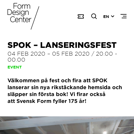
EN
SPOK – LANSERINGSFEST
04 FEB 2020
–
05 FEB 2020
/
20.00
-
00.00
EVENT
Välkommen på fest och fira att SPOK
lanserar sin nya rikstäckande hemsida och
släpper sin första bok! Vi firar också
att Svensk Form fyller 175 år!