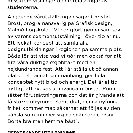
dessutom visningar och föreläsningar av
studenterna.
Angående vårutställningen säger Christel
Brost, programansvarig på Grafisk design,
Malmö högskola; "Vi har gjort gemensam sak
av vårens examensutställning i över tio år nu.
Ett lyckat koncept att samla alla
designutbildningar i regionen på samma plats.
Både för att visa vad vi gör men också för att
fira våra duktiga exjobbare med en
hejdundrande fest. Att i år ställa ut på annan
plats, i ett annat sammanhang, ger hela
konceptet nytt blod och energi. Det är alltid
nyttigt att ryckas ur invanda mönster. Rummen
sätter förutsättningarna och det är givande att
få större utrymme. Samtidigt, denna nyfunna
frihet kommer med säkerhet att följas av den
känsla som infinner sig på spännande resor.
Borta bra men hemma bäst".
MEDVERKANDE UTBILDNINGAR: