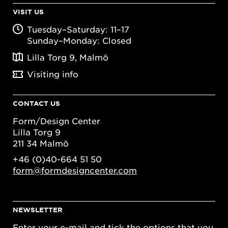
VISIT US
Tuesday–Saturday: 11–17
Sunday–Monday: Closed
Lilla Torg 9, Malmö
Visiting info
CONTACT US
Form/Design Center
Lilla Torg 9
211 34 Malmö
+46 (0)40-664 51 50
form@formdesigncenter.com
NEWSLETTER
Enter your e-mail and tick the options that you